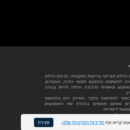
כת הדלק הם לפי בדיקות המעבדה. צריכת הדלק
יה להשתנות בהתאם לתנאי הדרך, האקלים,
ופנוע ומאפייני הרכיבה ויכולה להיות גבוהה
ן
.
אתר להמחשה בלבד. המידע הינו בינלאומי
נים שאינם תואמים בהכרח את האופנועים
פועל לישראל.
ת בפועל.
המוצגים עשויים לכלול ציוד אופציונלי. חברת
אנא קראו את
מדיניות הפרטיות שלנו
.
סגירה
BMW A ודלק מוטורס בע"מ שומורות לעצמן את הזכות