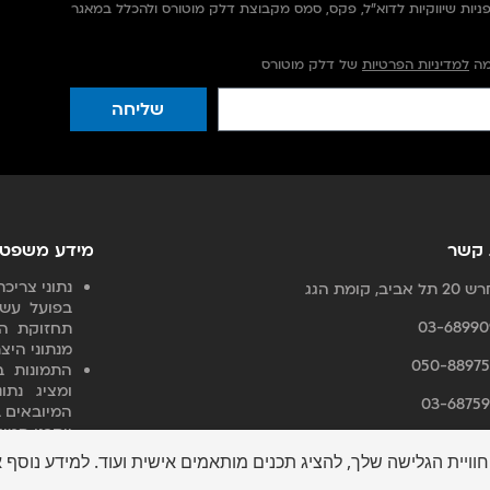
יות שיווקיות לדוא"ל, פקס, סמס מקבוצת דלק מוטורס ולהכלל במאגר
מה
למדיניות הפרטיות
של דלק מוטורס
שליחה
 קשר
מידע משפטי
נתוני צרי
 אביב, קומת הגג
בפועל עשו
03-68990
תחזוקת הא
מנתוני היצר
050-88975
התמונות ב
ומציג נתו
03-68759
המיובאים ב
ייתכנו סטיו
t.kozokaro@delekmotors.co
האופנועים 
וויית הגלישה שלך, להציג תכנים מותאמים אישית ועוד. למידע נוסף 
G