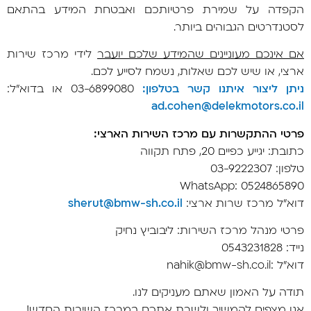
הקפדה על שמירת פרטיותכם ואבטחת המידע בהתאם
לסטנדרטים הגבוהים ביותר.
אם אינכם מעוניינים שהמידע שלכם יועבר
לידי מרכז שירות
ארצי, או שיש לכם שאלות, נשמח לסייע לכם.
ניתן ליצור איתנו קשר בטלפון:
03-6899080 או בדוא"ל:
ad.cohen@delekmotors.co.il
פרטי ההתקשרות עם מרכז השירות הארצי:
כתובת: יגייע כפיים 20, פתח תקווה
טלפון: 03-9222307
WhatsApp: 0524865890
דוא"ל מרכז שרות ארצי:
sherut@bmw-sh.co.il
פרטי מנהל מרכז השירות: ליבוביץ נחיק
נייד: 0543231828
דוא"ל :nahik@bmw-sh.co.il
תודה על האמון שאתם מעניקים לנו.
אנו מצפים להמשיך ולשרת אתכם במרכז השירות החדש!