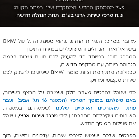
יפעל מהמתקן החדש והמתקדם שלנו בפתח תקווה:
ש.ח מרכז שירות ארצי בע״מ, תחת הנהלה חדשה
.
מדובר במרכז השירות החדש שהוא ספינת הדגל של BMW
בישראל ואחד הגדולים והמשוכללים במזרח התיכון.
המרכז תוכנן במיוחד כדי להעניק לכם חוויית שירות ברמה
הגבוהה ביותר, עם מתקנים חדישים,
טכנולוגיה מתקדמת וצוות מומחי BMW שימשיכו להעניק לכם
שירות מקצועי ומדויק.
כדי שנוכל להבטיח מעבר חלק ושמירה על הרצף בשירות,
באם טיפלתם במוסך המרכזי (המסגר 16 תל אביב) יועבר
עותק מהפרטים האישיים שלכם
(שמסרתם במסגרת
השירותים שקיבלתם מחברתנו) לידי
מרכז שירות ארצי
, שינהל
את פעילות המוסך החדש.
הפרטים שלכם ישמשו לצרכי שירות, עדכונים ותיאום, תוך