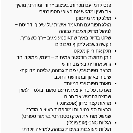
פנס קדמי עם נוכחות, בעיצוב ייחודי ומודרני, מושך
את העין ומדגיש את האופי הספורטיבי.
מזלג קדמי מתכוונן
מזלג הפוך עם התאמה אישית של שיכוך ודחיסה –
לניהול מדויק ויציבות גבוהה.
שלוט בדיוק באיך שהאופנוע מגיב –
רך כשצריך,
נוקשה כשבא לתקוף סיבובים
.
חלק אחורי קומפקטי
נותן תחושת רודסטר אמיתית – דינמי, ממוקד, חד
.
זרוע אחורית בעיצוב חדש
מראה ספורטיבי, יציבות גבוהה, שליטה מדויקת-
שיפור באיזון ובתחושת הרוכב.
סאונד ספורטיבי במיוחד
מערכת פליטה עוצמתית עם סאונד בולט – לאוזן
שרוצה להרגיש את הכוח.
מראות קצה כידון
(אופציונלי)
מראות ספורטיביות ומוקפדות בעיצוב מודרני
שמשלימות את הלוק.(סטנדרטי בגימור ספורט)
רגליות
CNC
(אופציונלי)
רגליות מעוצבות באיכות גבוהה, למראה יוקרתי