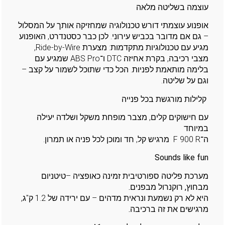
עוצמה בשליטה מלאה
אופנוע עוצמתי דורש טכנולוגיה שמחזיקה אותך על המסלול
– גם אם מדובר בכביש עירוני. לכן כבר כסטנדרט, האופנוע
מגיע עם טכנולוגיות מתקדמות: מצערת Ride-by-Wire,
מצבי רכיבה, בקרת אחיזה DTC ו־ABS Pro שמגיע עם
בלימה מותאמת לפניות. הכל כדי שתוכל לשמור על קצב –
וגם על שליטה.
קלילות מורגשת בכל פנייה
עם חישוקים קלים, מצבר מופחת משקל ושלדה יעילה
במיוחד
ה־F 900 R מרגיש קל, חד ומוכן לכל פניה או תמרון.
Sounds like fun
מערכת פליטה ספורטיבית זמינה כאופציה –
טיטניום
מבחוץ, רוקנרול מבפנים
.
היא לא רק נשמעת ונראית מדהים – עם ירידה של 1.2 ק"ג,
מרגישים את זה ברכיבה
.