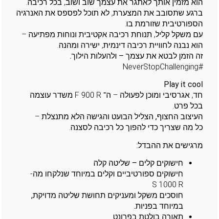
הוא מזמין אותך לאתגר את עצמך שוב ושוב, בכל רכיבה.
ברגע שתסובב את המצערת, לא תוכל לפספס את האנרגיה
הספורטיבית שזורמת בו.
עם משקל קליל, תנוחת רכיבה אקטיבית ונוחות מפתיעה –
הוא נבנה לחוויית רכיבה דינמית, ישירה ומהנה.
זה הזמן לבטא את עצמך – ולהעלות הילוך.
#NeverStopChallenging
Play it cool
חד, אגרסיבי ומוכן לפעולה – ה־ F 900 R משדר עוצמה
בכל פרט.
העיצוב החצוף, הצליל הבועט והגישה הלא מתנצלת
–
כל מה שצריך כדי להפוך כל רכיבה לסצנה.
מרגישים את ההבדל:
חישוקים קלים – שליטה קלה
חישוקים ספורטיביים וקלים במיוחד שנלקחו מה-
S 1000 R
חוסכים משקל ומעניקים תחושת שליטה מדויקת,
במיוחד בפניות
.
תאורה בולטת בפרונט