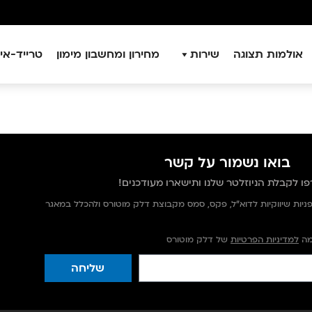
אולמות תצוגה
שירות
מחירון ומחשבון מימון
טרייד-אין
בואו נשמור על קשר
ו לקבלת הניוזלטר שלנו ותישארו מעודכנים!
יות שיווקיות לדוא"ל, פקס, סמס מקבוצת דלק מוטורס ולהכלל במאגר
מה
למדיניות הפרטיות
של דלק מוטורס
שליחה