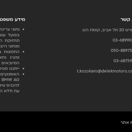
 קשר
מידע משפטי
נתוני צרי
 אביב, קומת הגג
בפועל עשו
03-68990
תחזוקת הא
מנתוני היצר
050-88975
התמונות ב
ומציג נתו
03-68759
המיובאים ב
ייתכנו סטיו
t.kozokaro@delekmotors.co
האופנועים 
G
להכניס שינ
עת וללא ה
 אתר